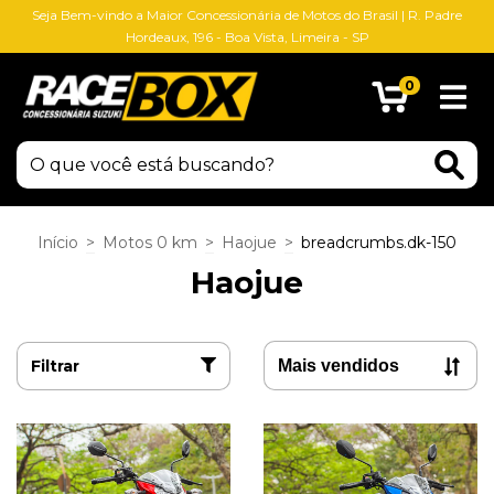
Seja Bem-vindo a Maior Concessionária de Motos do Brasil | R. Padre
Hordeaux, 196 - Boa Vista, Limeira - SP
0
Início
>
Motos 0 km
>
Haojue
>
breadcrumbs.dk-150
Haojue
Filtrar