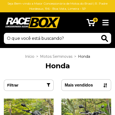
Seja Bem-vindo a Maior Concessionária de Motos do Brasil | R. Padre
Hordeaux, 196 - Boa Vista, Limeira - SP
0
Início
>
Motos Seminovas
>
Honda
Honda
Filtrar