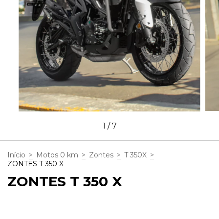
1
/
7
Início
>
Motos 0 km
>
Zontes
>
T 350X
>
ZONTES T 350 X
ZONTES T 350 X