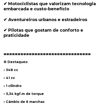
✔ Motociclistas que valorizam tecnologia
embarcada e custo-benefício
✔ Aventureiros urbanos e estradeiros
✔ Pilotas que gostam de conforto e
praticidade
≣≣≣≣≣≣≣≣≣≣≣≣≣≣≣≣≣≣≣≣≣≣≣≣≣≣≣≣≣≣≣
⚙ Destaques:
• 348 cc
• 41 cv
• 1 cilindro
• 3,34 kgf.m de torque
• Câmbio de 6 marchas