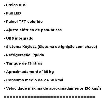
• Freios ABS
• Full LED
• Painel TFT colorido
• Ajuste elétrico de para-brisas
• UBS integrado
• Sistema Keyless (Sistema de ignição sem chave)
• Refrigeração líquida
• Tanque de 19 litros
• Aproximadamente 185 kg
• Consumo médio de 23-30 km/l
• Velocidade máxima de aproximadamente 150 km/h
≣≣≣≣≣≣≣≣≣≣≣≣≣≣≣≣≣≣≣≣≣≣≣≣≣≣≣≣≣≣≣