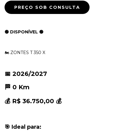
🟢 DISPONÍVEL 🟢
🏍 ZONTES T 350 X
📅 2026/2027
🏁 0 Km
💰 R$ 36.750,00 💰
🎯 Ideal para: