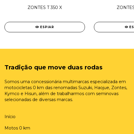
ZONTES T 350 X
ZONTES 
ESPIAR
E
Tradição que move duas rodas
Somos uma concessionária multimarcas especializada em
motocicletas 0 km das renomadas Suzuki, Haojue, Zontes,
Kymco e Hisun, além de trabalharmos com seminovas
selecionadas de diversas marcas.
Início
Motos 0 km